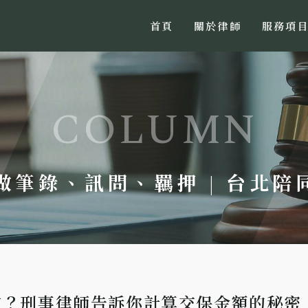
首頁
關於律師
服務項
 做筆錄、訊問、羈押 | 台北
定？刑事律師告訴你計算交保金額的秘密