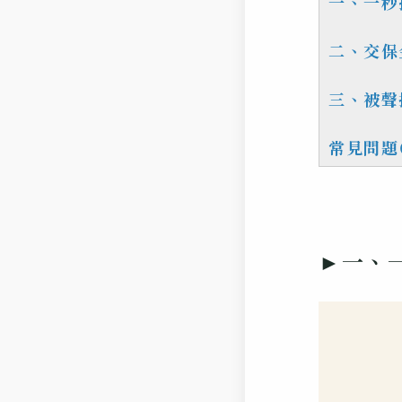
一、一秒
二、交保
三、被聲
常見問題
►一、