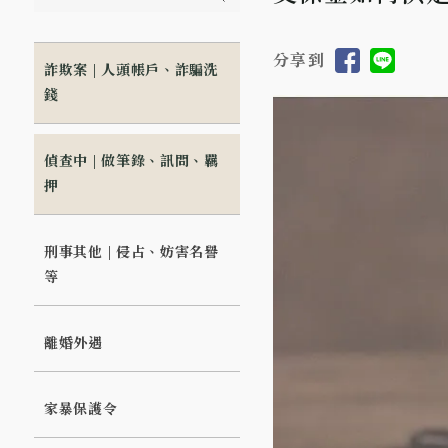
分享到
詐欺案 | 人頭帳戶、詐騙洗
錢
偵查中 | 做筆錄、訊問、羈
押
刑事其他 | 侵占、妨害名譽
等
離婚外遇
家暴保護令