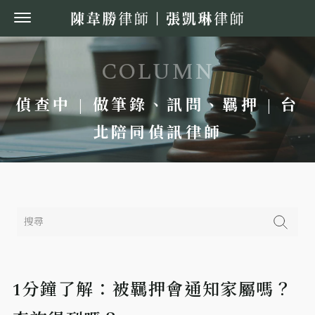
偵查中 | 做筆錄、訊問、羈押 | 台
北陪同偵訊律師
1分鐘了解：被羈押會通知家屬嗎？