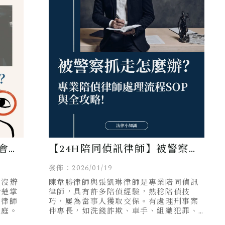
會有
【24H陪同偵訊律師】被警察帶
師全
走/抓走怎麼辦？專業律師陪偵流
發佈：2026/01/19
也沒辦
陳韋勝律師與張凱琳律師是專業陪同偵訊
程SOP與全攻略
清楚掌
律師，具有許多陪偵經驗，熟稔陪偵技
門律師
巧，屢為當事人獲取交保。有處理刑事案
查庭。
件專長，如洗錢詐欺、車手、組織犯罪、
毒品等