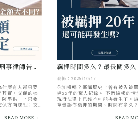
刑事律師告訴
羈押時間多久？最長關多久
秘密！
事律師完整解析！
發佈：2025/10/17
為什麼有人卻只要
你知道嗎？臺灣歷史上曾有被告被
？其實，交保的核
達23年的驚人紀錄。 不過這樣的情
、防串供」，只要
現行法律下已經不可能再發生了。
交保方向處理；交
章告訴你羈押的期間、時間有多久
綜合評估。這篇文
會被關多久？