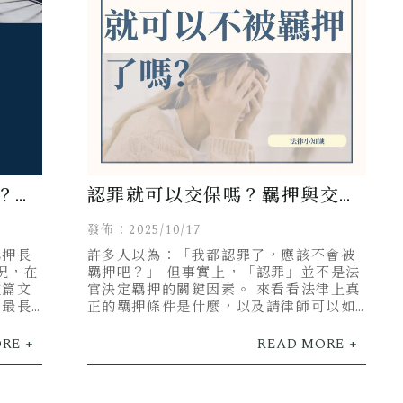
？刑
認罪就可以交保嗎？羈押與交保
的真正關鍵一覽！
發佈：2025/10/17
羈押長
許多人以為：「我都認罪了，應該不會被
況，在
羈押吧？」 但事實上，「認罪」並不是法
這篇文
官決定羈押的關鍵因素。 來看看法律上真
？最長
正的羈押條件是什麼，以及請律師可以如
何協助你提高交保機率！