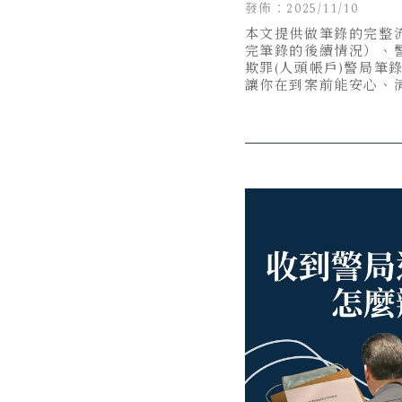
做筆錄流程！
發佈：2025/11/10
本文提供做筆錄的完整
完筆錄的後續情況）、
欺罪(人頭帳戶)警局筆
讓你在到案前能安心、
對要點。