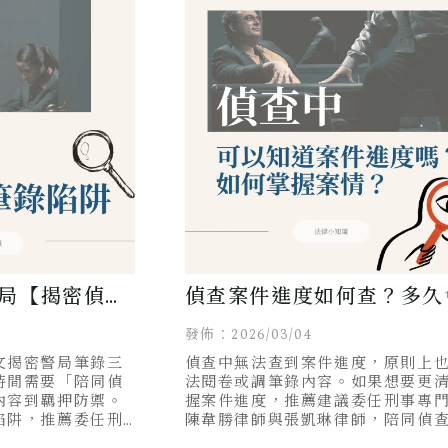
局【揭密偵查
偵查案件進度如何查？多久
師為何有用的
結果？可以閱卷嗎？專業律
發佈：2026/03/04
文揭密警局筆錄三
偵查中無法查到案件進度，原則上
解析！
時間需要「陪同偵
法閱卷或調筆錄內容。如果想要更
內容到羈押防禦。
握案件進度，推薦建議委任刑事專
陷阱，推薦委任刑
陳韋勝律師與張凱琳律師，陪同偵
與張凱琳律師，陪