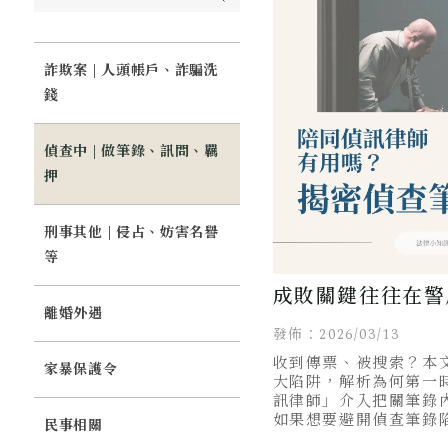
詐欺案 | 人頭帳戶、詐騙洗
錢
偵查中 | 做筆錄、訊問、羈
押
刑事其他 | 侵占、妨害名譽
等
成敗關鍵往往在警
離婚外遇
筆錄陷阱】陪偵律
發佈：2026/03/13
收到傳票、被搜索？本
原因！
家暴保護令
大陷阱，解析為何第一
訊律師」介入把關筆錄
如果想要避開偵查筆錄
民事相關
事專門律師陳韋勝律師