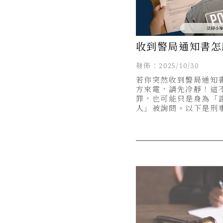
收到警局通知書怎
你5步驟搞定！
發佈：2025/10/30
若你突然收到警局通知
方來電，請先冷靜！這
罪，也可能只是身為「
人」被詢問。以下是刑
步驟，教你如何正確面
誤會與錯誤應對。