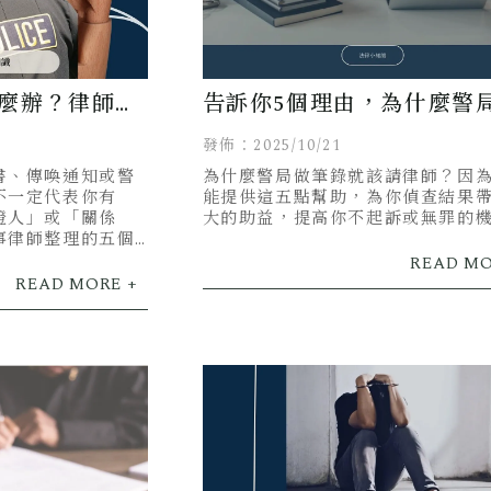
麼辦？律師教
告訴你5個理由，為什麼警
筆錄就該請律師！
發佈：2025/10/21
書、傳喚通知或警
為什麼警局做筆錄就該請律師？因
不一定代表你有
能提供這五點幫助，為你偵查結果
證人」或「關係
大的助益，提高你不起訴或無罪的
事律師整理的五個
對警局筆錄，避免