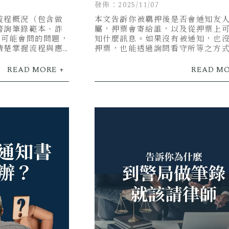
嗎？查詢得到嗎？
發佈：2025/11/07
流程概況（包含做
本文告訴你被羈押後是否會通知友
警詢筆錄範本、詐
屬，押票會寄給誰，以及從押票上
錄可能會問的問題，
知什麼訊息。如果沒有被通知，也
清楚掌握流程與應
押票，也能透過詢問看守所等之方
詢到被告是否有被羈押，以及羈押
所在哪。