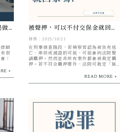
局做
被聲押，可以不付交保金就回
家？無保請回是無罪嗎？
發佈：2025/10/21
為律師
在刑事偵查階段，若檢察官認為被告有逃
帶來很
亡、串供或滅證的可能，可能會向法院聲
機會！
請羈押。然而並非所有案件都會被裁定羈
押。若不符合羈押要件，法院可裁定「無
保請回」「無保飭回」，也就是不用繳交
保金即可回家。