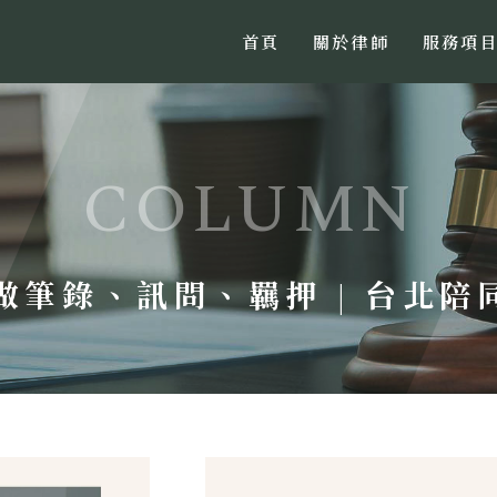
首頁
關於律師
服務項
 做筆錄、訊問、羈押 | 台北