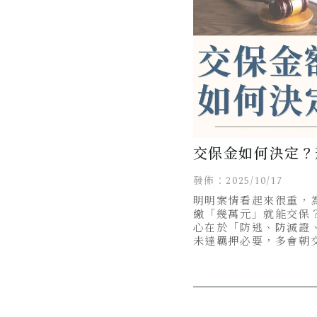
交保金如何決定？
你計算交保金額的
發佈：2025/10/17
明明案情看起來很重，
繳「幾萬元」就能交保
心在於「防逃、防滅證
未達羈押必要，多會朝
保金額則是依個案條件
章告訴你法官都是怎麼