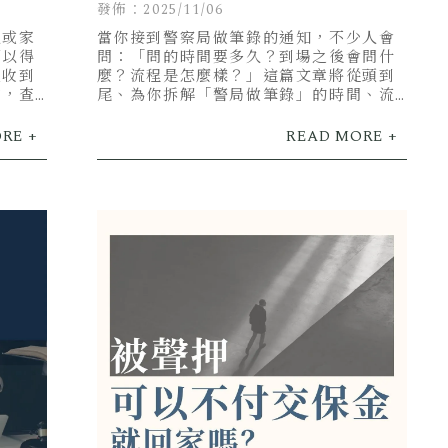
問什麼？你該知道的完整指南
發佈：2025/11/06
人或家
當你接到警察局做筆錄的通知，不少人會
可以得
問：「問的時間要多久？到場之後會問什
沒收到
麼？流程是怎麼樣？」這篇文章將從頭到
式，查
尾、為你拆解「警局做筆錄」的時間、流
的看守
程、可能被問到的內容，以及你應注意的
重點