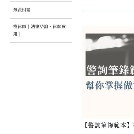
同偵查做筆錄，提供 2
務，助您爭取不起訴處
勞資相關
找律師｜法律諮詢、律師費
用 |
【警詢筆錄範本】