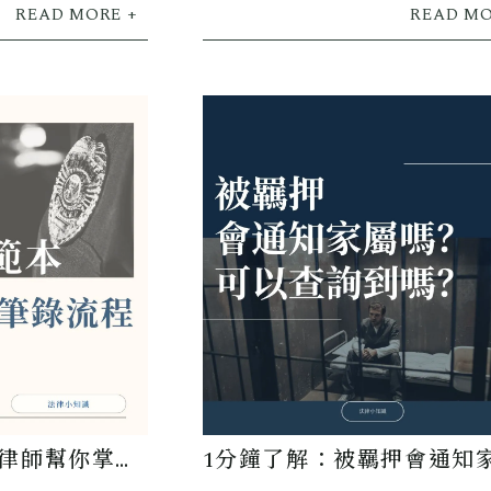
4 小時緊急陪偵服
分及交保。
律師幫你掌握
1分鐘了解：被羈押會通知