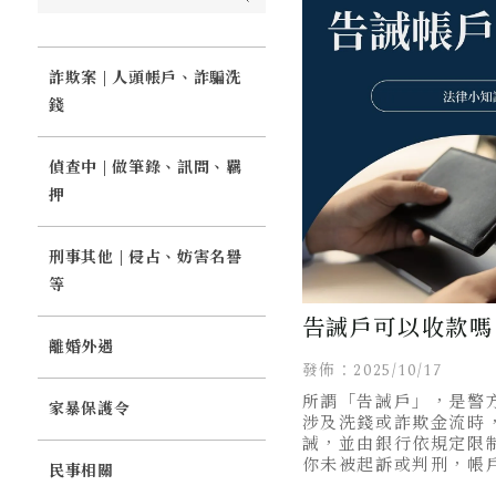
詐欺案 | 人頭帳戶、詐騙洗
錢
偵查中 | 做筆錄、訊問、羈
押
刑事其他 | 侵占、妨害名譽
等
告誡戶可以收款嗎
離婚外遇
些？如何解除？懶
發佈：2025/10/17
所謂「告誡戶」，是警
家暴保護令
涉及洗錢或詐欺金流時
誡，並由銀行依規定限
你未被起訴或判刑，帳
民事相關
制。本篇文章告訴你什