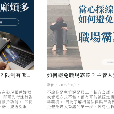
？限制有哪
如何避免職場霸凌？主管人
人包大公開！
看守則！
發佈：2025/10/17
方在發現帳戶疑似
不論你是主管還是員工，若有言語
， 即可先行進行告
或管理方式不當，都有可能被認定
制帳戶功能。 即使
場霸凌。 因此了解相關法律與行為界線，
戶仍可能遭受限
是避免陷入爭議的第一步。同時也
麼是告訴你告誡戶
該如何蒐證以及自保