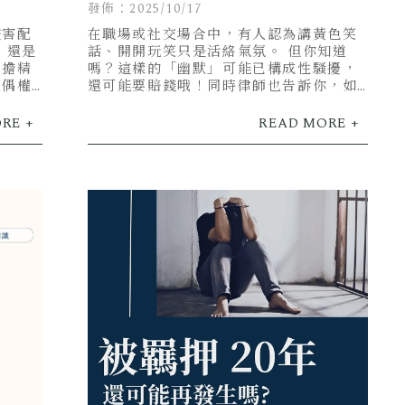
師帶你了解性騷擾定義！
發佈：2025/10/17
侵害配
在職場或社交場合中，有人認為講黃色笑
」還是
話、開開玩笑只是活絡氣氛。 但你知道
負擔精
嗎？這樣的「幽默」可能已構成性騷擾，
配偶權
還可能要賠錢哦！同時律師也告訴你，如
果遇到性騷擾，你可以怎麼辦！