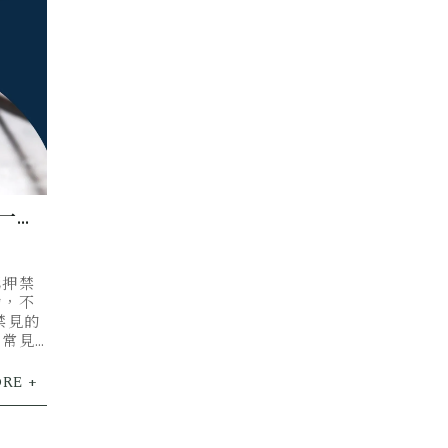
一次
羈押禁
助，不
禁見的
，常見