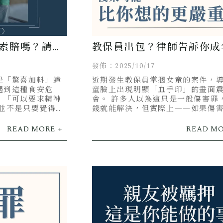
索賠嗎？請求
教保員出包？律師告訴你成
鍵！
故意傷害兒童的嚴重性！
發佈：2025/10/17
是「驚喜加料」蟑
近期發生教保員掌摑女童的案件，
遇到這種食安危
童臉上出現明顯「血手印」的畫面
：「可以要求精神
會。 許多人以為這只是一般傷害罪
，並不是只要覺得噁
錢就能解決，但實際上——如果傷
象是兒童，因為兒少法的關係，刑
一樣！