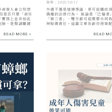
？
一覽！
發佈：2025/10/17
多被害人會立刻想
外遇不僅是道德爭議，更可能構成
 但是否只要「被另
偶權的法律行為。 無論是「已婚者
？實務上並非如此
「第三者」，雙方都可能需要共同
危險，是聲請關鍵
神賠償責任。這篇文章告訴你侵害
的簡易賠償價目表！