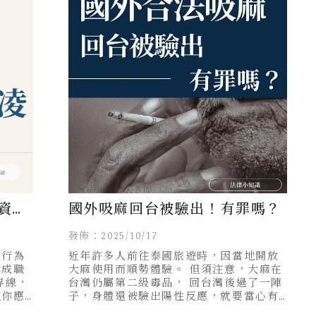
資必
國外吸麻回台被驗出！有罪嗎？
發佈：2025/10/17
、行為
近年許多人前往泰國旅遊時，因當地開放
構成職
大麻使用而順勢體驗。 但須注意，大麻在
台灣仍屬第二級毒品， 回台灣後過了一陣
教你應
子，身體還被驗出陽性反應，就要當心有
違法疑慮