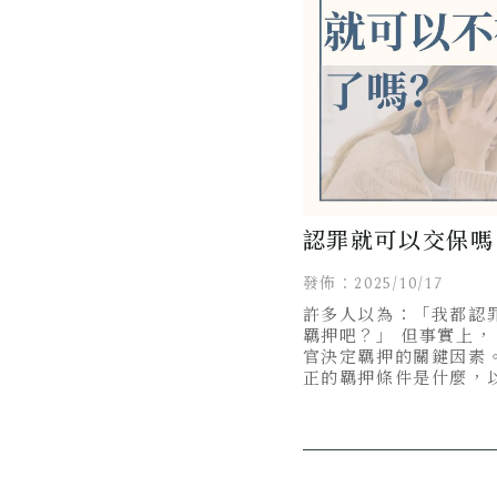
認罪就可以交保嗎
的真正關鍵一覽！
發佈：2025/10/17
許多人以為：「我都認
羈押吧？」 但事實上
官決定羈押的關鍵因素
正的羈押條件是什麼，
何協助你提高交保機率