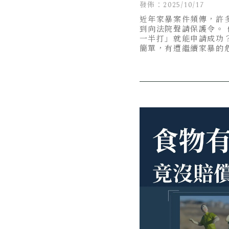
況可以申請保護令
發佈：2025/10/17
近年家暴案件頻傳，許
到向法院聲請保護令。
一半打」就能申請成功
簡單，有遭繼續家暴的