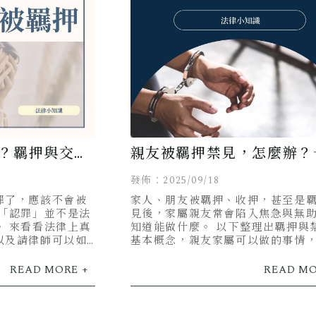
？羈押與交保
親友被羈押禁見，怎麼辦？
統整所有QA！
發佈：2025/09/18
罪了，應該不會被
家人、朋友被羈押、收押，甚至是
，「認罪」並不是法
見後，家屬親友常會陷入焦急與無
。 來看看法律上真
知道能做什麼。 以下整理出羈押與
以及請律師可以如
基本概念，親友家屬可以做的事情
！
問題，一次在這篇文章統整給你！