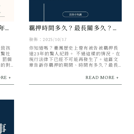
年人
羈押時間多久？最長關多久？刑
事律師完整解析！
發佈：2025/10/17
導致孩
你知道嗎？臺灣歷史上曾有被告被羈押長
震驚社
達23年的驚人紀錄。 不過這樣的情況，在
，罰個
現行法律下已經不可能再發生了。這篇文
害的對
章告訴你羈押的期間、時間有多久？最長
責可不
會被關多久？