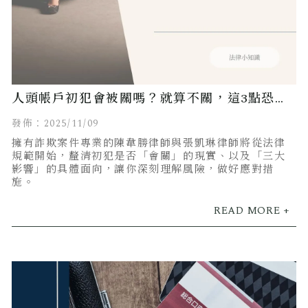
人頭帳戶初犯會被關嗎？就算不關，這3點恐嚴
重影響生活！
發佈：2025/11/09
擁有詐欺案件專業的陳韋勝律師與張凱琳律師將從法律
規範開始，釐清初犯是否「會關」的現實、以及「三大
影響」的具體面向，讓你深刻理解風險，做好應對措
施。