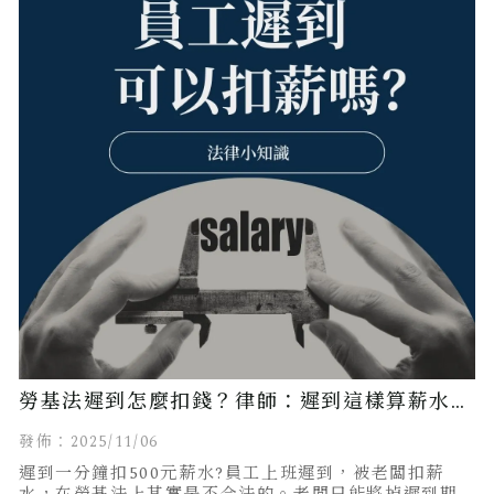
勞基法遲到怎麼扣錢？律師：遲到這樣算薪水才
合法！
發佈：2025/11/06
遲到一分鐘扣500元薪水?員工上班遲到，被老闆扣薪