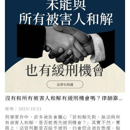
沒有和所有被害人和解有緩刑機會嗎？律師靠5
點關鍵爭取到緩刑！
發佈：2025/10/21
刑事案件中，許多被告會關心「若和解失敗，無法與所
有被害人和解，是否就喪失緩刑機會？」其實不然。實
務上，法官判斷是否給予緩刑，仍會綜合被告態度、賠