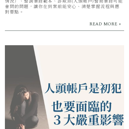
情況）、警詢筆錄範本、詐欺罪(人頭帳戶)警局筆錄可能
會問的問題，讓你在到案前能安心、清楚掌握流程與應
對要點。