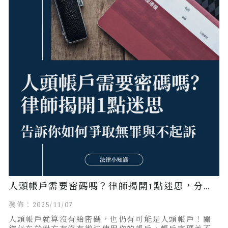
人頭帳戶需要密碼嗎？律師揭開1點迷思，分享
無罪及不起訴案例！
發佈：2025/11/07
人頭帳戶就算沒有給密碼，也仍有可能是人頭帳戶！關