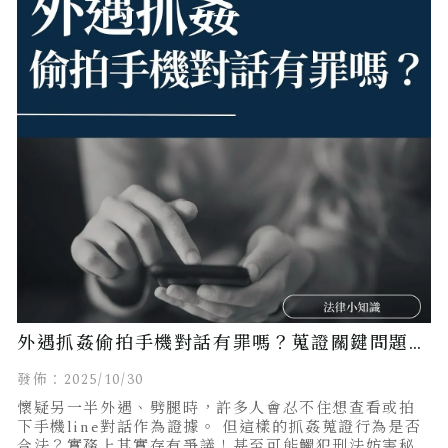
外遇抓姦偷拍手機對話有罪嗎？蒐證關鍵問題一
次看懂！
發佈：2025/10/30
懷疑另一半外遇、劈腿時，許多人會忍不住想查看或拍
下手機line對話作為證據。 但這樣的抓姦蒐證行為是否
合法？實務上其實存有爭議！甚至可能觸犯刑法妨害秘