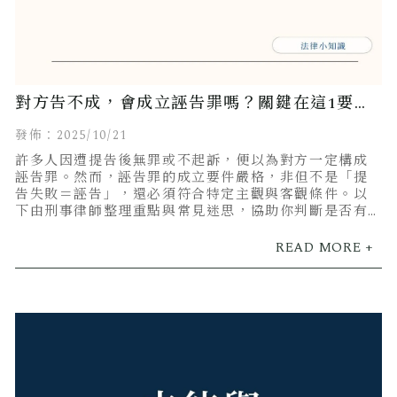
對方告不成，會成立誣告罪嗎？關鍵在這1要
件，律師白話分析！
發佈：2025/10/21
許多人因遭提告後無罪或不起訴，便以為對方一定構成
誣告罪。然而，誣告罪的成立要件嚴格，非但不是「提
告失敗＝誣告」，還必須符合特定主觀與客觀條件。以
下由刑事律師整理重點與常見迷思，協助你判斷是否有
追訴空間