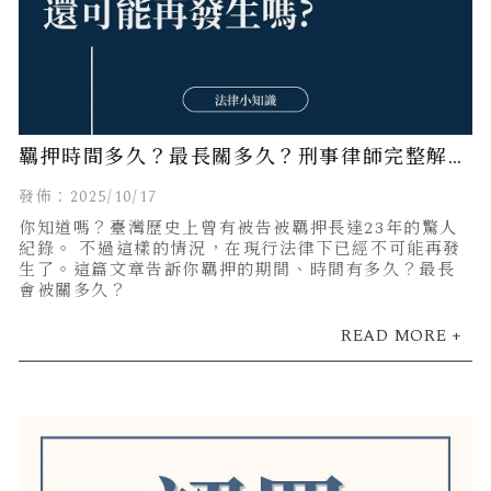
羈押時間多久？最長關多久？刑事律師完整解
析！
發佈：2025/10/17
你知道嗎？臺灣歷史上曾有被告被羈押長達23年的驚人
紀錄。 不過這樣的情況，在現行法律下已經不可能再發
生了。這篇文章告訴你羈押的期間、時間有多久？最長
會被關多久？