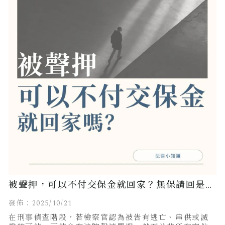
被聲押，可以不付交保金就回家？無保請回是無
罪嗎？
發佈：2025/10/21
在刑事偵查階段，若檢察官認為被告有逃亡、串供或滅