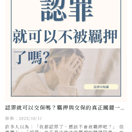
認罪就可以交保嗎？羈押與交保的真正關鍵一
覽！
發佈：2025/10/17
許多人以為：「我都認罪了，應該不會被羈押吧？」 但