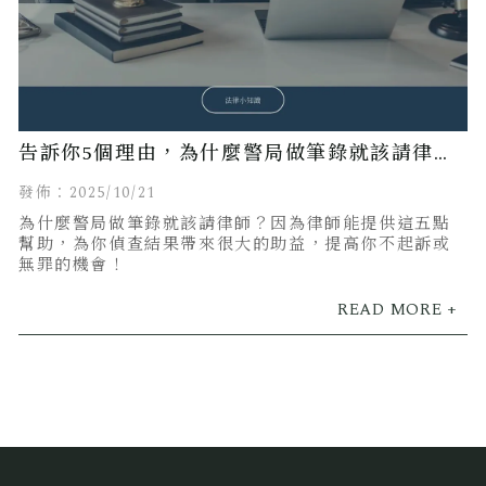
告訴你5個理由，為什麼警局做筆錄就該請律
師！
發佈：2025/10/21
為什麼警局做筆錄就該請律師？因為律師能提供這五點
幫助，為你偵查結果帶來很大的助益，提高你不起訴或
無罪的機會！