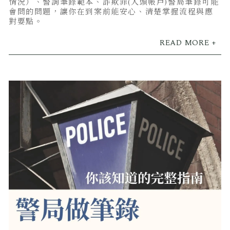
情況）、警詢筆錄範本、詐欺罪(人頭帳戶)警局筆錄可能
會問的問題，讓你在到案前能安心、清楚掌握流程與應
對要點。