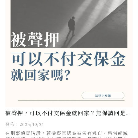
被聲押，可以不付交保金就回家？無保請回是無
罪嗎？
發佈：2025/10/21
在刑事偵查階段，若檢察官認為被告有逃亡、串供或滅