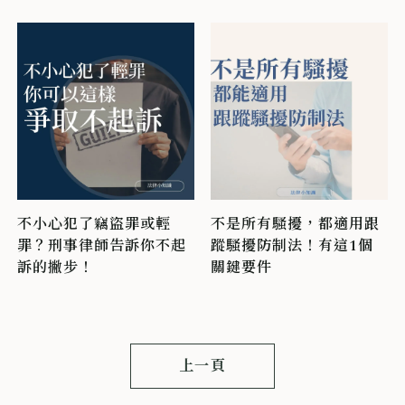
不小心犯了竊盜罪或輕
不是所有騷擾，都適用跟
罪？刑事律師告訴你不起
蹤騷擾防制法！有這1個
訴的撇步！
關鍵要件
上一頁