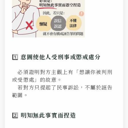
1️⃣
意圖使他人受刑事或懲戒處分
必須證明對方主觀上有「想讓你被判刑
或受懲處」的故意。
若對方只提起了民事訴訟，不屬於誣告
範圍。
2️⃣
明知無此事實而捏造