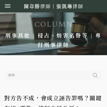
刑事其他 | 侵占、妨害名譽等 | 專
打刑事律師
對方告不成，會成立誣告罪嗎？關鍵