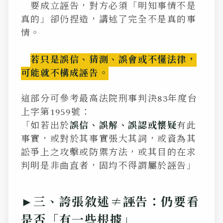
要成立誣告，對方必須「明知事情不是
真的」卻仍捏造，講述了完全不是真的事
情。
若只是誤信、猜測、誤會或不懂法律，
可能就不構成誣告。
這部分可參考最高法院刑事判決83年度台
上字第1959號：
「如若出於
誤信、誤解、誤認或懷疑
有此
事實，或對於其事實張大其詞，或資為其
訟爭上
之攻擊或防禦方法，或其目的在求
判明是非曲直者，固均不得謂屬於誣告」
►三、誇張敘述≠誣告：仍要看
是否「有一些根據」