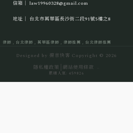
law19960328@gmail.com
台北市萬華區長沙街二段91號5樓之8
律師
台北律師
萬華區律師
律師推薦
台北律師推薦
Designed by
揚京快客
Copyright © 2026
隱私權政策
網站使用條款
..
累積人氣: 459826