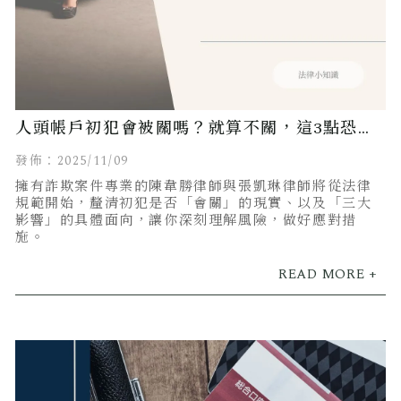
人頭帳戶初犯會被關嗎？就算不關，這3點恐嚴
重影響生活！
發佈：2025/11/09
擁有詐欺案件專業的陳韋勝律師與張凱琳律師將從法律
規範開始，釐清初犯是否「會關」的現實、以及「三大
影響」的具體面向，讓你深刻理解風險，做好應對措
施。