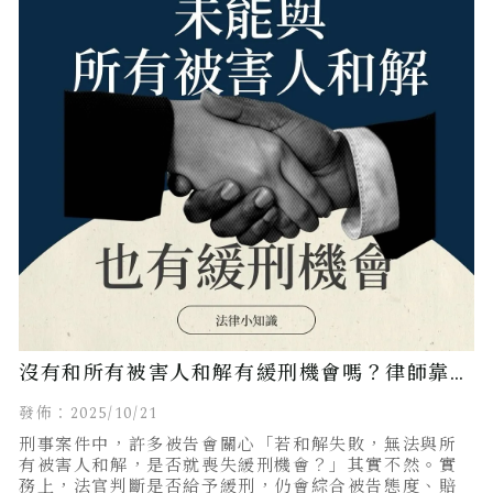
沒有和所有被害人和解有緩刑機會嗎？律師靠5
點關鍵爭取到緩刑！
發佈：2025/10/21
刑事案件中，許多被告會關心「若和解失敗，無法與所
有被害人和解，是否就喪失緩刑機會？」其實不然。實
務上，法官判斷是否給予緩刑，仍會綜合被告態度、賠