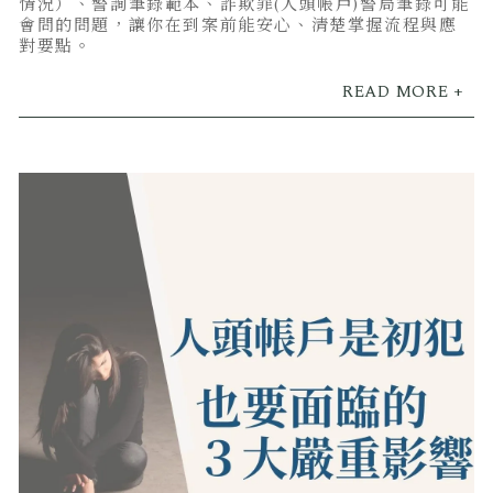
情況）、警詢筆錄範本、詐欺罪(人頭帳戶)警局筆錄可能
會問的問題，讓你在到案前能安心、清楚掌握流程與應
對要點。