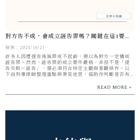
對方告不成，會成立誣告罪嗎？關鍵在這1要
件，律師白話分析！
發佈：2025/10/21
許多人因遭提告後無罪或不起訴，便以為對方一定構成
誣告罪。然而，誣告罪的成立要件嚴格，非但不是「提
告失敗＝誣告」，還必須符合特定主觀與客觀條件。以
下由刑事律師整理重點與常見迷思，協助你判斷是否有
追訴空間