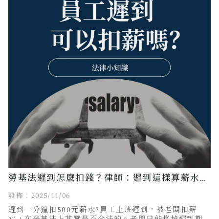
勞基法遲到怎麼扣錢？律師：遲到這樣算薪水才
合法！
發佈：2025/11/06
遲到一分鐘扣500元薪水?員工上班遲到，被老闆扣薪