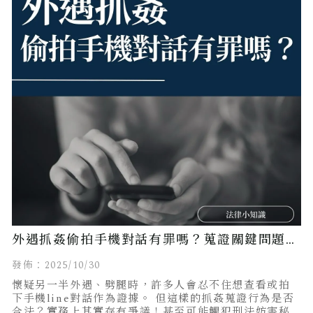
外遇抓姦偷拍手機對話有罪嗎？蒐證關鍵問題一
次看懂！
發佈：2025/10/30
懷疑另一半外遇、劈腿時，許多人會忍不住想查看或拍
下手機line對話作為證據。 但這樣的抓姦蒐證行為是否
合法？實務上其實存有爭議！甚至可能觸犯刑法妨害秘