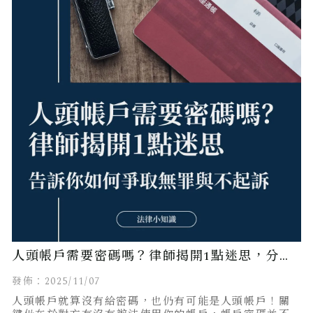
人頭帳戶需要密碼嗎？律師揭開1點迷思，分享
無罪及不起訴案例！
發佈：2025/11/07
人頭帳戶就算沒有給密碼，也仍有可能是人頭帳戶！關