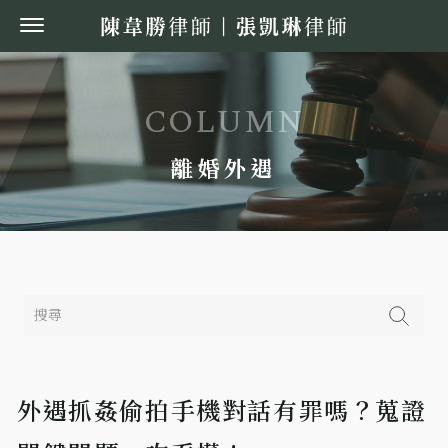
離婚外遇
外遇抓姦偷拍手機對話有罪嗎？蒐證