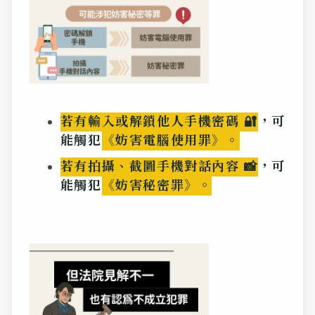
若有輸入或解鎖他人手機密碼 🔐
，可
能觸犯
《妨害電腦使用罪》。
若有拍攝、截圖手機對話內容 📸
，可
能觸犯
《妨害秘密罪》。