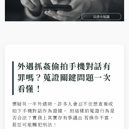
外遇抓姦偷拍手機對話有
罪嗎？蒐證關鍵問題一次
看懂！
懷疑另一半外遇時，許多人會忍不住想查看或
拍下手機對話作為證據。 但這樣的蒐證行為是
否合法？實務上其實存有爭議⚖️ 若操作不當，
甚至可能觸犯刑法！