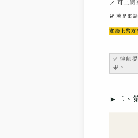
📌 可上
🚨 若是
實務上警方
✅ 律師
果。
►二、