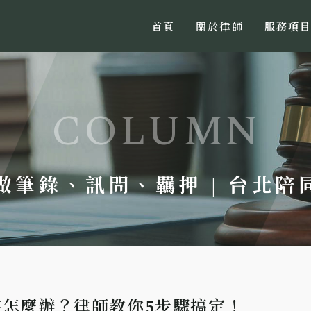
首頁
關於律師
服務項
 做筆錄、訊問、羈押 | 台北
書怎麼辦？律師教你5步驟搞定！