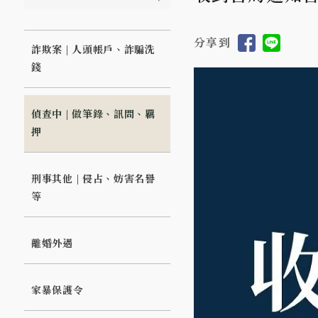
分享到
詐欺案 | 人頭帳戶、詐騙洗
錢
偵查中 | 做筆錄、訊問、羈
押
刑事其他 | 侵占、妨害名譽
等
離婚外遇
家暴保護令