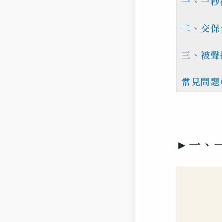
一、一秒
二、交保
三、被聲
常見問題
►一、