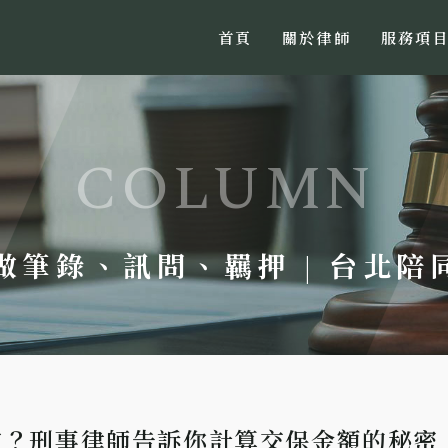
首頁
關於律師
服務項
 做筆錄、訊問、羈押 | 台北
定？刑事律師告訴你計算交保金額的秘密