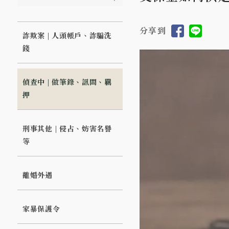
分享到
詐欺案 | 人頭帳戶、詐騙洗
錢
偵查中 | 做筆錄、訊問、羈
押
刑事其他 | 侵占、妨害名譽
等
離婚外遇
家暴保護令