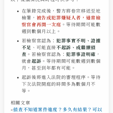
在筆錄完成後，警方將卷宗移送至地
檢署，
被告或犯罪嫌疑人者，通常檢
察官會再開一次庭
。等待
期間可能數
週到數個月以上。
若檢察官認為：
犯罪事實不明、證據
不足
、可能直接
不起訴、或繼續偵
查
。若檢察官認為：
犯罪事證明確
，
就會
起訴
。等待期間可能數週到數個
月，甚至到年都有可能。
起訴後將進入法院的審理程序。
等待
下次法院開庭的時間多為數個月不
等。
相關文章
<
偵查不知道案件進度？多久有結果？可以