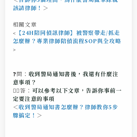
＜
告訴你5個理由，為什麼警局做筆錄就
該請律師！
＞
相關文章
<
【24H陪同偵訊律師】被警察帶走/抓走
怎麼辦？專業律師陪偵流程SOP與全攻略
>
❓問：
收到警局通知書後，我還有什麼注
意事項？
💁‍♂️答：
可以參考以下文章，告訴你事前一
定要注意的事項
＜
收到警局通知書怎麼辦？律師教你5步
驟搞定！
＞