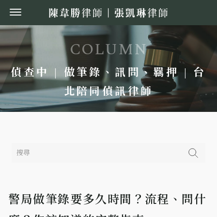
偵查中 | 做筆錄、訊問、羈押 | 台
北陪同偵訊律師
警局做筆錄要多久時間？流程、問什