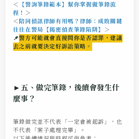
＜
【警詢筆錄範本】幫你掌握做筆錄流
程！
＞
＜
陪同偵訊律師有用嗎？律師：成敗關鍵
往往在警局【揭密偵查筆錄陷阱】
＞
📌
警方可能就會直接問你是否認罪，建議
去之前就要決定好訴訟策略。
►
五、做完筆錄，後續會發生什
麼事？
筆錄做完並不代表「一定會被起訴」，也
不代表「案子處理完畢」。
以下後續情況與時程可供參考：