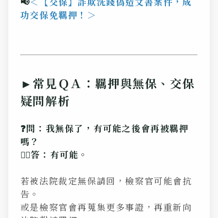
📢
＜
【交保】詐欺洗錢偽造文書案件，成
功交保免羈押！
＞
►常見ＱＡ：羈押與無保、交保
疑問解析
❓問：我無保了，有可能之後會再被羈押
嗎？
💁‍♂️答：有可能。
若被法院裁定無保請回，檢察官可能會抗
告。
或是檢察官會再蒐集更多事證，再重新向